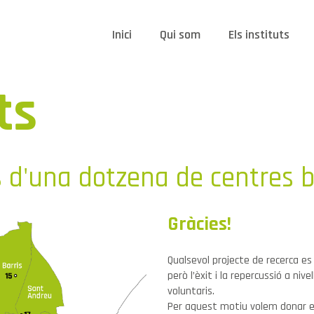
Inici
Qui som
Els instituts
ts
d'una dotzena de centres b
Gràcies!
Qualsevol projecte de recerca es
però l’èxit i la repercussió a nive
voluntaris.
Per aquest motiu volem donar el