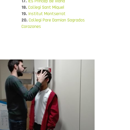
17.
IES Princep de Viana
18.
Col.legi Sant Miquel
19.
Institut Montserrat
20.
Col.legi Pare Damian Sagrados
Corazones