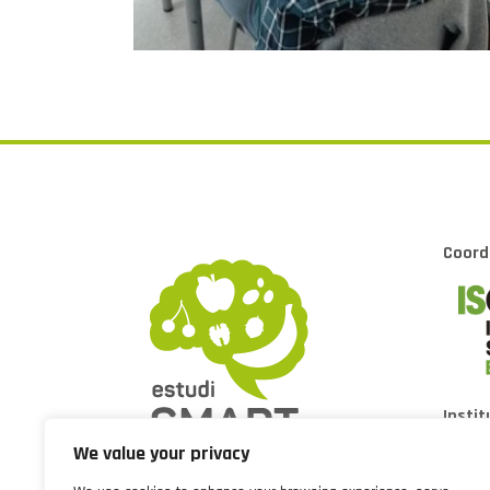
Coord
Instit
Barce
We value your privacy
Parc d
Barcel