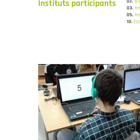
Instituts participants
02.
IE
03.
In
05.
In
10.
Esc