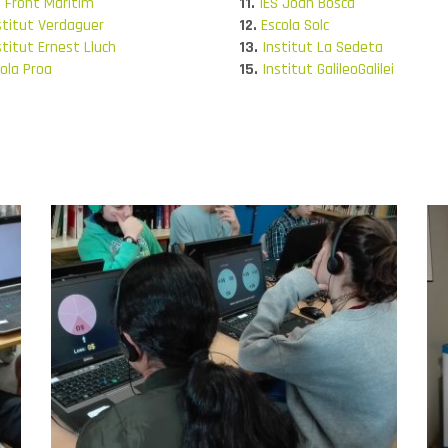
S Front Maritim
11.
IES Joan Bosca
stitut Verdaguer
12.
Escola Solc
stitut Ernest Lluch
13.
Institut La Sedeta
ola Proa
15.
Institut GalileoGalilei