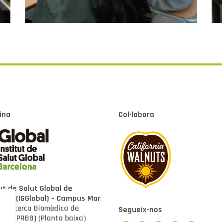
ina
Col·labora
ut de Salut Global de
lona (ISGlobal) – Campus Mar
e Recerca Biomèdica de
Segueix-nos
ona (PRBB) (Planta baixa)