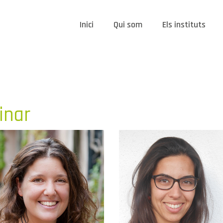
Inici
Qui som
Els instituts
inar