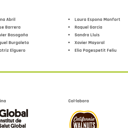
na Abril
Laura Espona Monfort
se Barrera
Raquel Garcia
vier Basagaña
Sandra Lluis
guel Burgaleta
Xavier Mayoral
atriz Elguero
Elia Pagespetit Feliu
ina
Col·labora