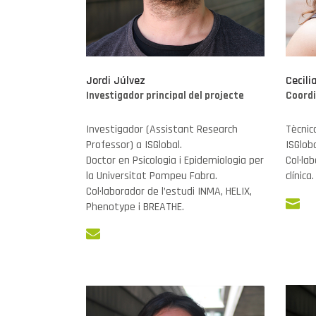
Jordi Júlvez
Cecili
Investigador principal del projecte
Coordi
Investigador (Assistant Research
Tècnica
Professor) a ISGlobal.
ISGloba
Doctor en Psicologia i Epidemiologia per
Col·lab
la Universitat Pompeu Fabra.
clínica.
Col·laborador de l’estudi INMA, HELIX,
Phenotype i BREATHE.