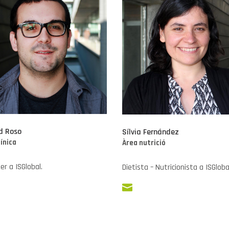
d Roso
Sílvia Fernández
línica
Àrea nutrició
er a ISGlobal.
Dietista – Nutricionista a ISGloba